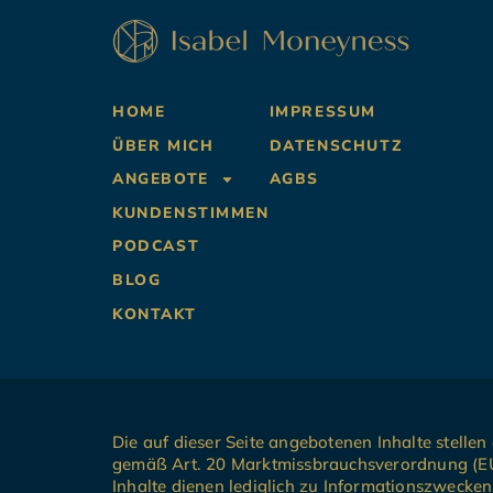
HOME
IMPRESSUM
ÜBER MICH
DATENSCHUTZ
ANGEBOTE
AGBS
KUNDENSTIMMEN
PODCAST
BLOG
KONTAKT
Die auf dieser Seite angebotenen Inhalte stell
gemäß Art. 20 Marktmissbrauchsverordnung (EU)
Inhalte dienen lediglich zu Informationszwecke