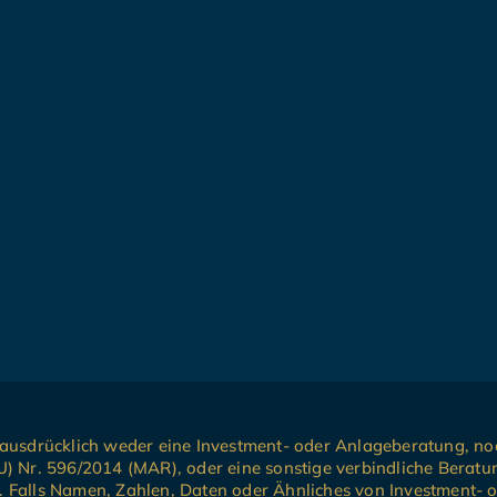
en ausdrücklich weder eine Investment- oder Anlageberatung, n
 Nr. 596/2014 (MAR), oder eine sonstige verbindliche Berat
n. Falls Namen, Zahlen, Daten oder Ähnliches von Investment